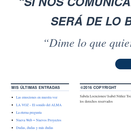
“SI NOS COMUNICA
SERÁ DE LO 
“Dime lo que quie
MIS ÚLTIMAS ENTRADAS
©2016 COPYRIGHT
Sabela Locuciones/ Isabel Núñez To
Las emociones en nuestra voz
los derechos reservados
LA VOZ – El sonido del ALMA
La eterna pregunta
Nueva Web = Nuevos Proyectos
Dudas, dudas y más dudas