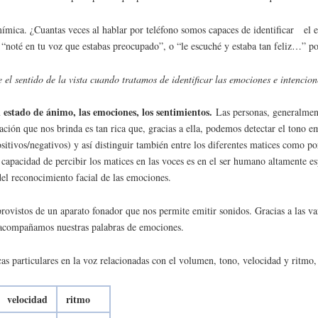
 mímica. ¿Cuantas veces al hablar por teléfono somos capaces de identificar el 
oté en tu voz que estabas preocupado”, o “le escuché y estaba tan feliz…” por
 el sentido de la vista cuando tratamos de identificar las emociones e intencione
 estado de ánimo, las emociones, los sentimientos.
Las personas, generalment
ción que nos brinda es tan rica que, gracias a ella, podemos detectar el tono e
ositivos/negativos) y así distinguir también entre los diferentes matices como p
capacidad de percibir los matices en las voces es en el ser humano altamente es
 del reconocimiento facial de las emociones.
ovistos de un aparato fonador que nos permite emitir sonidos. Gracias a las va
 acompañamos nuestras palabras de emociones.
cas particulares en la voz relacionadas con el volumen, tono, velocidad y ritmo
velocidad
ritmo