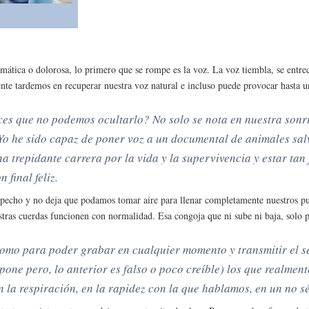
umática o dolorosa, lo primero que se rompe es la voz. La voz tiembla, se entrec
nte tardemos en recuperar nuestra voz natural e incluso puede provocar hasta un
ces que no podemos ocultarlo? No solo se nota en nuestra sonris
 Yo he sido capaz de poner voz a un documental de animales sal
 trepidante carrera por la vida y la supervivencia y estar tan 
 final feliz.
ro pecho y no deja que podamos tomar aire para llenar completamente nuestros p
estras cuerdas funcionen con normalidad. Esa congoja que ni sube ni baja, solo
 como para poder grabar en cualquier momento y transmitir el 
one pero, lo anterior es falso o poco creíble) los que realment
 la respiración, en la rapidez con la que hablamos, en un no s