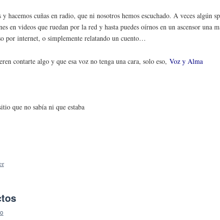
s y hacemos cuñas en radio, que ni nosotros hemos escuchado. A veces algún sp
ones en videos que ruedan por la red y hasta puedes oírnos en un ascensor una 
so por internet, o simplemente relatando un cuento…
eren contarte algo y que esa voz no tenga una cara, solo eso,
Voz y Alma
itio que no sabía ni que estaba
er
ctos
io