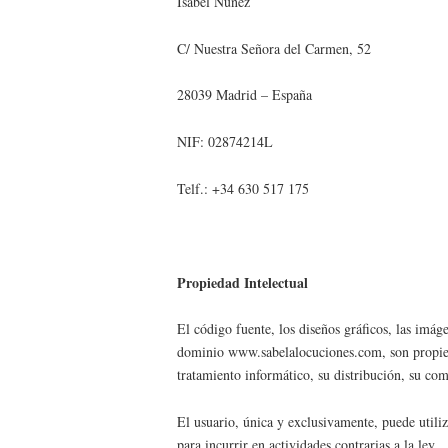
Isabel Núñez
C/ Nuestra Señora del Carmen, 52
28039 Madrid – España
NIF: 02874214L
Telf.: +34 630 517 175
Propiedad Intelectual
El código fuente, los diseños gráficos, las imág
dominio www.sabelalocuciones.com, son propiedad
tratamiento informático, su distribución, su co
El usuario, única y exclusivamente, puede utili
para incurrir en actividades contrarias a la ley.