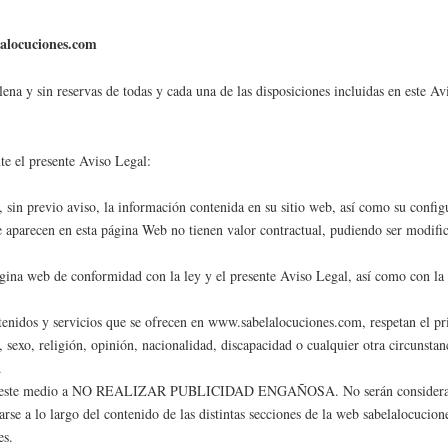
elalocuciones.com
plena y sin reservas de todas y cada una de las disposiciones incluidas en este
te el presente Aviso Legal:
, sin previo aviso, la información contenida en su sitio web, así como su config
e aparecen en esta página Web no tienen valor contractual, pudiendo ser modifi
ágina web de conformidad con la ley y el presente Aviso Legal, así como con l
tenidos y servicios que se ofrecen en www.sabelalocuciones.com, respetan el pri
sexo, religión, opinión, nacionalidad, discapacidad o cualquier otra circunstanc
.
 de este medio a NO REALIZAR PUBLICIDAD ENGAÑOSA. No serán considerado
se a lo largo del contenido de las distintas secciones de la web sabelalocucio
es.