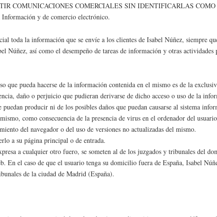
EMITIR COMUNICACIONES COMERCIALES SIN IDENTIFICARLAS COMO TALES
a Información y de comercio electrónico.
l toda la información que se envíe a los clientes de Isabel Núñez, siempre que
sabel Núñez, así como el desempeño de tareas de información y otras actividades p
uso que pueda hacerse de la información contenida en el mismo es de la exclusiva
cia, daño o perjuicio que pudieran derivarse de dicho acceso o uso de la infor
se puedan producir ni de los posibles daños que puedan causarse al sistema infor
ismo, como consecuencia de la presencia de virus en el ordenador del usuario u
miento del navegador o del uso de versiones no actualizadas del mismo.
rlo a su página principal o de entrada.
presa a cualquier otro fuero, se someten al de los juzgados y tribunales del dom
eb. En el caso de que el usuario tenga su domicilio fuera de España, Isabel Núñ
ribunales de la ciudad de Madrid (España).