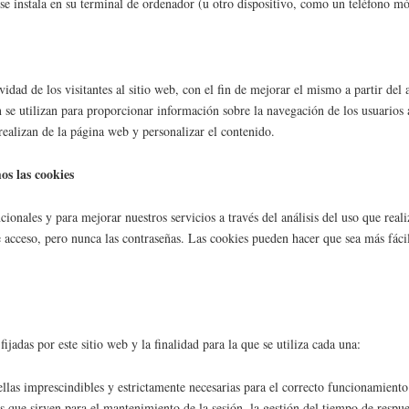
 instala en su terminal de ordenador (u otro dispositivo, como un teléfono móvi
idad de los visitantes al sitio web, con el fin de mejorar el mismo a partir de
se utilizan para proporcionar información sobre la navegación de los usuarios a
 realizan de la página web y personalizar el contenido.
s las cookies
uncionales y para mejorar nuestros servicios a través del análisis del uso que rea
 acceso, pero nunca las contraseñas. Las cookies pueden hacer que sea más fácil 
jadas por este sitio web y la finalidad para la que se utiliza cada una:
llas imprescindibles y estrictamente necesarias para el correcto funcionamiento d
s que sirven para el mantenimiento de la sesión, la gestión del tiempo de respu